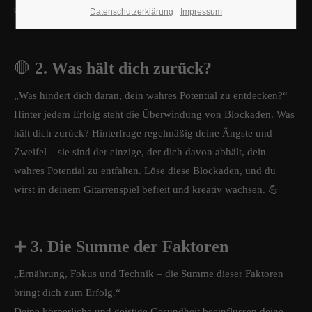
entscheidenden Momenten.
Datenschutzerklärung
Impressum
🛑
2. Was hält dich zurück?
„Was hindert dich daran, dein wahres Potential zu entdecken?“
Hinter jedem Erfolg steht die Überwindung von Blockaden. Was
hält dich zurück? Hinterfrage regelmäßig deine Ängste und
Zweifel – sie sind der einzige, der dich davon abhält, dein
wahres Potential zu entfalten. Löse diese Blockaden, und du
wirst in deinem Gitarrenspiel befreit und kreativ wachsen. 💪
➕
3. Die Summe der Faktoren
„Ernährung, Fokus und Technik – die Summe dieser Faktoren
bringt dich zum Erfolg.“
Deine körperliche und geistige Gesundheit beeinflussen deine