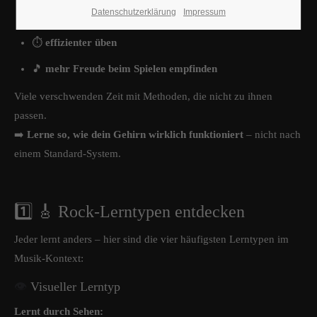
Datenschutzerklärung
Impressum
🎯
zielgerichteter lernen
⏱️
effizienter üben
🎵
mehr Freude beim Spielen empfinden
Viele verschwenden Zeit mit Methoden, die nicht zu ihnen
passen.
➡️
Lerne so, wie dein Gehirn wirklich funktioniert
– nicht nach
einem Standard-System.
1️⃣ 🎸 Rock-Lerntypen entdecken
Jeder lernt anders – hier sind die vier häufigsten Lerntypen im
Musik-Kontext:
👁️
Visueller Lerntyp
Lernt durch Sehen: