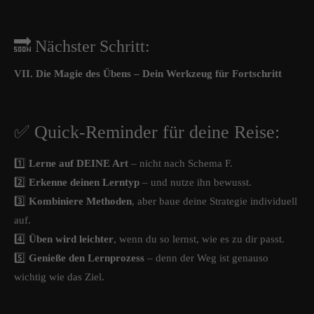
🔜 Nächster Schritt:
VII. Die Magie des Übens – Dein Werkzeug für Fortschritt
✅ Quick-Reminder für deine Reise:
1️⃣
Lerne auf DEINE Art
– nicht nach Schema F.
2️⃣
Erkenne deinen Lerntyp
– und nutze ihn bewusst.
3️⃣
Kombiniere Methoden
, aber baue deine Strategie individuell
auf.
4️⃣
Üben wird leichter
, wenn du so lernst, wie es zu dir passt.
5️⃣
Genieße den Lernprozess
– denn der Weg ist genauso
wichtig wie das Ziel.