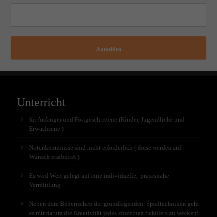
Anmelden
Unterricht
für Anfänger und Fortgeschrittene (Kinder, Jugendliche und
Erwachsene )
Notenkenntnisse sind nicht erforderlich ( diese werden auf
Wunsch erarbeitet )
Es wird Wert gelegt auf eine individuelle, praxisnahe
Vermittlung
Neben dem Beherrschen der grundlegenden Spieltechniken geht
es mir darum die Kreativität jedes einzelnen Schülers zu wecken!