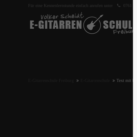
Für eine Kennenlernstunde einfach anrufen unter
0761 40
E-Gitarrenschule Freiburg
E-Gitarrenschule
Text mit bi