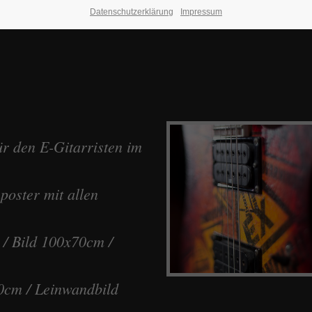
Datenschutzerklärung
Impressum
ür den E-Gitarristen im
poster mit allen
 / Bild 100x70cm /
0cm / Leinwandbild