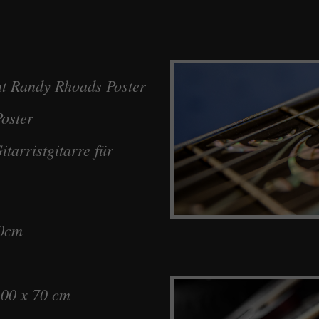
t Randy Rhoads Poster
oster
arristgitarre für
70cm
100 x 70 cm