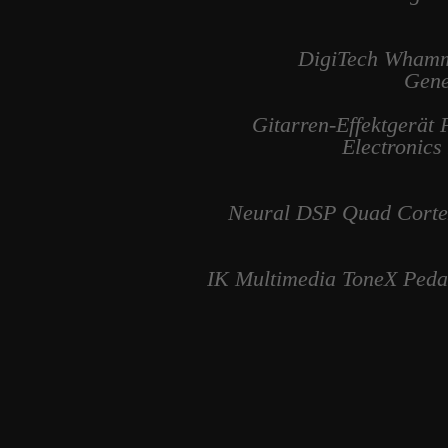
DigiTech Whammy
Gene
Gitarren-Effektgerä
Electronic
Neural DSP Quad Cortex;
IK Multimedia ToneX Pedal