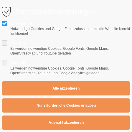
0 10 64
info@e-gitarrenschule-freiburg.de
Datenschutzeinstellungen
Erforderlich
Notwendige Cookies und Google Fonts zulassen damit die Website korrekt
funktioniert
Komfort
Es werden notwendige Cookies, Google Fonts, Google Maps,
OpenStreetMap und Youtube geladen
Home
E-Gitarrenschule
Preise
Übe
Statistik
Es werden notwendige Cookies, Google Fonts, Google Maps,
OpenStreetMap, Youtube und Google Analytics geladen
ldern