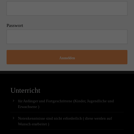
Passwort
Anmelden
Unterricht
für Anfänger und Fortgeschrittene (Kinder, Jugendliche und
Erwachsene )
Notenkenntnisse sind nicht erforderlich ( diese werden auf
Wunsch erarbeitet )