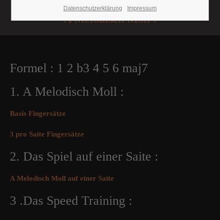
Datenschutzerklärung
Impressum
A Melodisch Moll :
Formel : 1 2 b3 4 5 6 maj7
1. A Melodisch Moll :
Basis Fingersätze
3 pro Saite Fingersätze
2. Das Spiel auf einer Saite :
A Melodisch Moll auf einer Saite
3 .Das Speed Training :