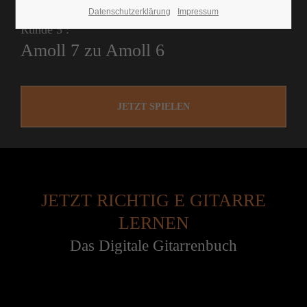
Datenschutzerklärung
Impressum
Runde 5 :
Amoll 7 zu Amoll 6
JETZT SPIELEN
JETZT RICHTIG E GITARRE
LERNEN
Das Digitale Gitarrenbuch