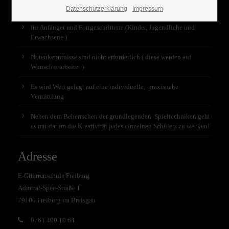
Unterricht
Datenschutzerklärung
Impressum
für Anfänger und Fortgeschrittene (Kinder, Jugendliche und
Erwachsene )
Notenkenntnisse sind nicht erforderlich ( diese werden auf
Wunsch erarbeitet )
Es wird Wert gelegt auf eine individuelle, praxisnahe
Vermittlung
Neben dem Beherrschen der grundlegenden Spieltechniken geht
es mir darum die Kreativität jedes einzelnen Schülers zu wecken!
Adresse
E-Gitarrenschule Freiburg
Admiral-Spee-Straße 1
79100 Freiburg im Breisgau
0761 400 10 64