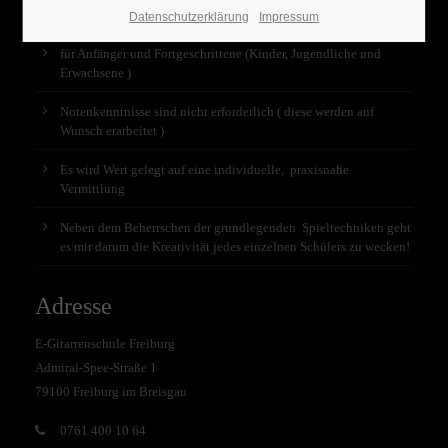
Unterricht
Datenschutzerklärung
Impressum
für Anfänger und Fortgeschrittene (Kinder, Jugendliche und
Erwachsene )
Notenkenntnisse sind nicht erforderlich ( diese werden auf
Wunsch erarbeitet )
Es wird Wert gelegt auf eine individuelle, praxisnahe
Vermittlung
Neben dem Beherrschen der grundlegenden Spieltechniken geht
es mir darum die Kreativität jedes einzelnen Schülers zu wecken!
Adresse
E-Gitarrenschule Freiburg
Admiral-Spee-Straße 1
79100 Freiburg im Breisgau
0761 400 10 64