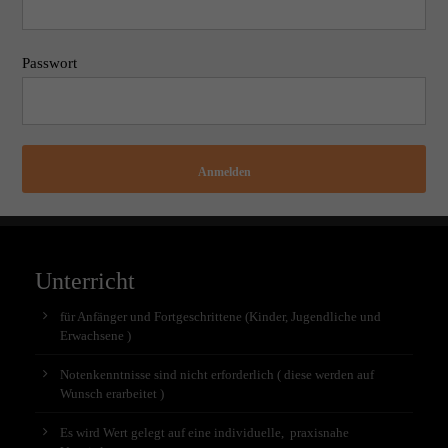
Passwort
Anmelden
Unterricht
für Anfänger und Fortgeschrittene (Kinder, Jugendliche und
Erwachsene )
Notenkenntnisse sind nicht erforderlich ( diese werden auf
Wunsch erarbeitet )
Es wird Wert gelegt auf eine individuelle, praxisnahe