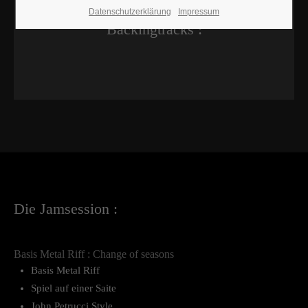
Datenschutzerklärung
Impressum
Backingtracks :
Die Jamsession :
Basis Metal Riff : Change of seasons
Basis Metal Riff
Spiel auf einer Saite
John Petrucci Style