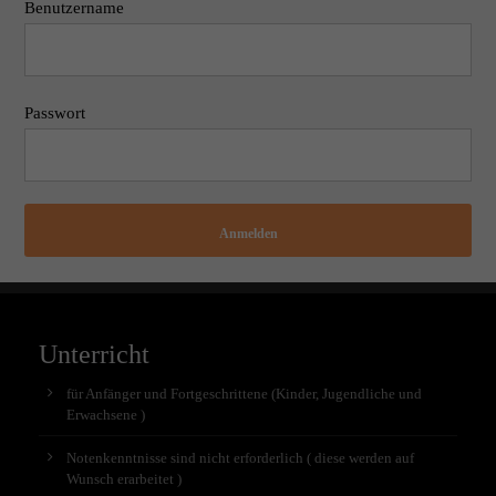
Benutzername
Passwort
Anmelden
Unterricht
für Anfänger und Fortgeschrittene (Kinder, Jugendliche und
Erwachsene )
Notenkenntnisse sind nicht erforderlich ( diese werden auf
Wunsch erarbeitet )