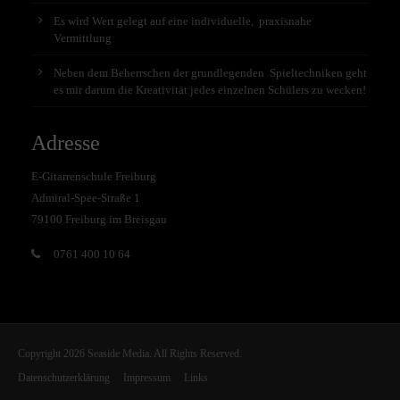
Es wird Wert gelegt auf eine individuelle, praxisnahe
Vermittlung
Neben dem Beherrschen der grundlegenden Spieltechniken geht
es mir darum die Kreativität jedes einzelnen Schülers zu wecken!
Adresse
E-Gitarrenschule Freiburg
Admiral-Spee-Straße 1
79100 Freiburg im Breisgau
0761 400 10 64
Copyright 2026 Seaside Media. All Rights Reserved.
Datenschutzerklärung
Impressum
Links