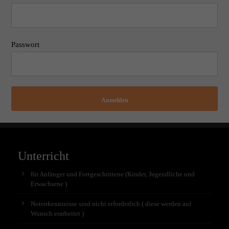
Passwort
Anmelden
Unterricht
für Anfänger und Fortgeschrittene (Kinder, Jugendliche und
Erwachsene )
Notenkenntnisse sind nicht erforderlich ( diese werden auf
Wunsch erarbeitet )