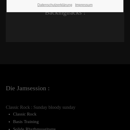
Datenschutzerklärung
Impressum
Backingtracks :
Die Jamsession :
Classic Rock : Sunday bloody sunday
Classic Rock
Basis Training
Solide Rhythmusgitarre