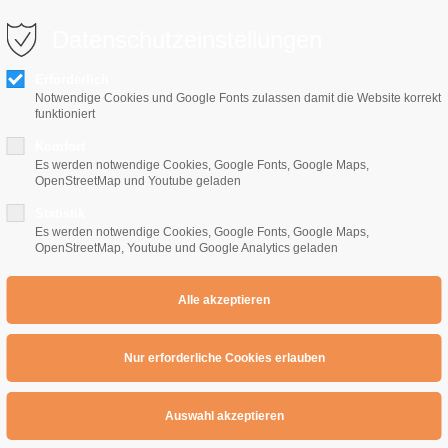
0 10 64
info@e-gitarrenschule-freiburg.de
Datenschutzeinstellungen
Erforderlich
Notwendige Cookies und Google Fonts zulassen damit die Website korrekt
funktioniert
Komfort
Es werden notwendige Cookies, Google Fonts, Google Maps,
OpenStreetMap und Youtube geladen
Home
E-Gitarrenschule
Preise
Übe
Statistik
Es werden notwendige Cookies, Google Fonts, Google Maps,
OpenStreetMap, Youtube und Google Analytics geladen
rundton Training : Teil 1
Training : Teil 1