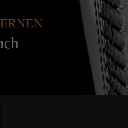
 LERNEN
uch