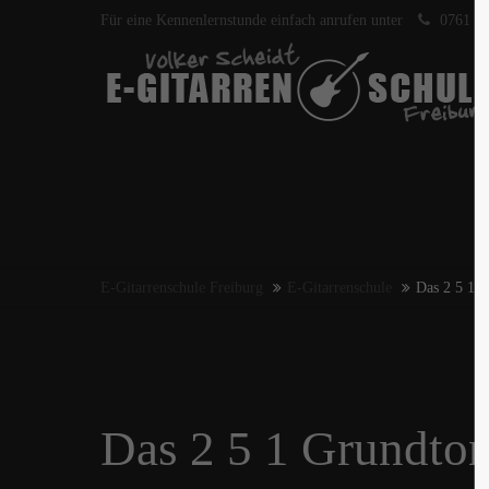
Für eine Kennenlernstunde einfach anrufen unter
0761 40
E-Gitarrenschule Freiburg
E-Gitarrenschule
Das 2 5 1 G
Das 2 5 1 Grundton 