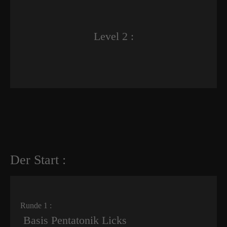
Level 2 :
Der Start :
Runde 1 :
Basis Pentatonik Licks