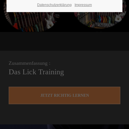
Datenschutzerklärung
Impressum
Zusammenfassung :
Das Lick Training
JETZT RICHTIG LERNEN