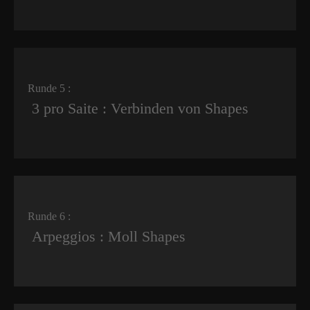
Runde 5 :
3 pro Saite : Verbinden von Shapes
Runde 6 :
Arpeggios : Moll Shapes