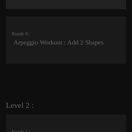
Runde 8 :
Arpeggio Workout : Add 2 Shapes
Level 2 :
Runde 1 :