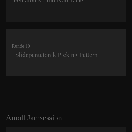
Pentatonik : Intervall Licks
Runde 10 :
Slidepentatonik Picking Pattern
Amoll Jamsession :