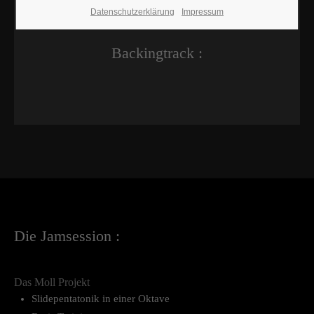
Datenschutzerklärung
Impressum
Backingtrack :
Die Jamsession :
Das Moll Projekt
Slidepentatonik in einer Oktave