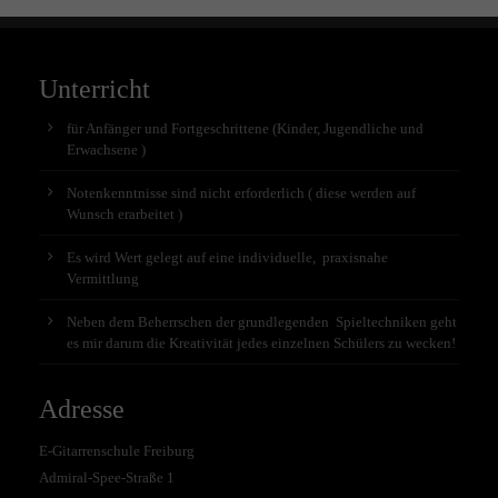
Unterricht
für Anfänger und Fortgeschrittene (Kinder, Jugendliche und
Erwachsene )
Notenkenntnisse sind nicht erforderlich ( diese werden auf
Wunsch erarbeitet )
Es wird Wert gelegt auf eine individuelle, praxisnahe
Vermittlung
Neben dem Beherrschen der grundlegenden Spieltechniken geht
es mir darum die Kreativität jedes einzelnen Schülers zu wecken!
Adresse
E-Gitarrenschule Freiburg
Admiral-Spee-Straße 1