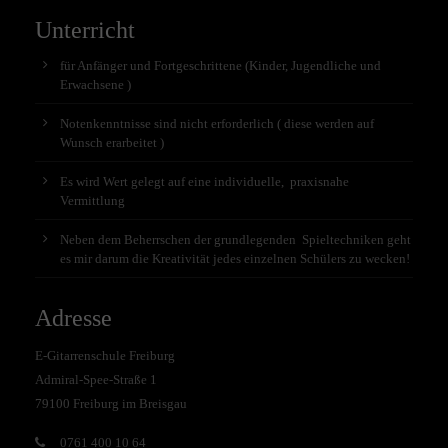
Unterricht
für Anfänger und Fortgeschrittene (Kinder, Jugendliche und
Erwachsene )
Notenkenntnisse sind nicht erforderlich ( diese werden auf
Wunsch erarbeitet )
Es wird Wert gelegt auf eine individuelle, praxisnahe
Vermittlung
Neben dem Beherrschen der grundlegenden Spieltechniken geht
es mir darum die Kreativität jedes einzelnen Schülers zu wecken!
Adresse
E-Gitarrenschule Freiburg
Admiral-Spee-Straße 1
79100 Freiburg im Breisgau
0761 400 10 64