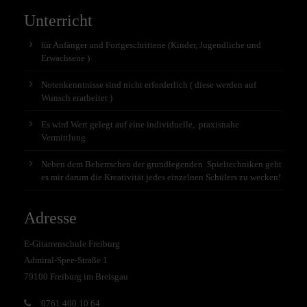
Unterricht
für Anfänger und Fortgeschrittene (Kinder, Jugendliche und
Erwachsene )
Notenkenntnisse sind nicht erforderlich ( diese werden auf
Wunsch erarbeitet )
Es wird Wert gelegt auf eine individuelle, praxisnahe
Vermittlung
Neben dem Beherrschen der grundlegenden Spieltechniken geht
es mir darum die Kreativität jedes einzelnen Schülers zu wecken!
Adresse
E-Gitarrenschule Freiburg
Admiral-Spee-Straße 1
79100 Freiburg im Breisgau
0761 400 10 64