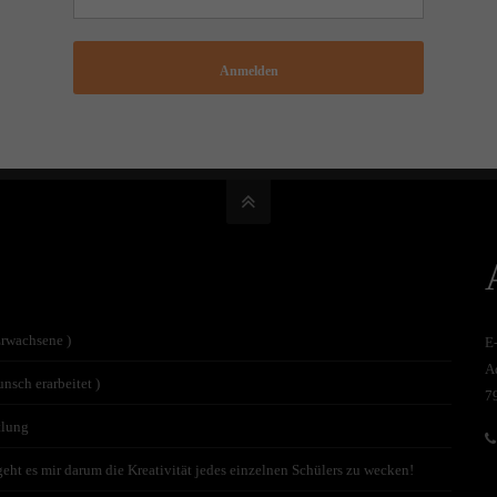
Anmelden
Erwachsene )
E
A
nsch erarbeitet )
7
tlung
t es mir darum die Kreativität jedes einzelnen Schülers zu wecken!