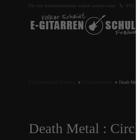
Für eine Kennenlernstunde einfach anrufen unter
0761 40
E-Gitarrenschule Freiburg
E-Gitarrenschule
Death Metal 
Death Metal : Circl