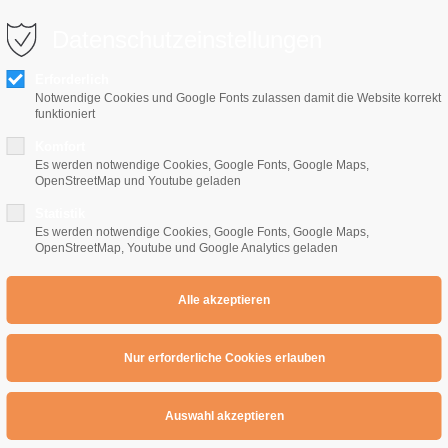
0 10 64
info@e-gitarrenschule-freiburg.de
Datenschutzeinstellungen
Erforderlich
Notwendige Cookies und Google Fonts zulassen damit die Website korrekt
funktioniert
Komfort
Es werden notwendige Cookies, Google Fonts, Google Maps,
OpenStreetMap und Youtube geladen
Home
E-Gitarrenschule
Preise
Übe
Statistik
Es werden notwendige Cookies, Google Fonts, Google Maps,
OpenStreetMap, Youtube und Google Analytics geladen
: Circle of the tyrants
e of the tyrants