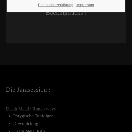
Datenschutzerklärung
Impressum
Backingtracks :
Die Jamsession :
Death Metal : Rotten ways
Phrygische Tonfolgen
Downpicking
Death Metal Riffs