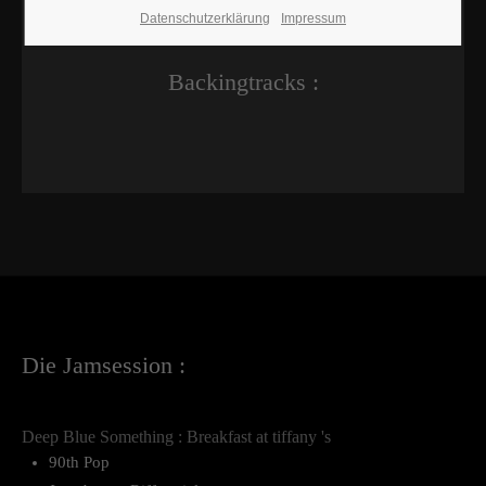
Datenschutzerklärung
Impressum
Backingtracks :
Die Jamsession :
Deep Blue Something : Breakfast at tiffany 's
90th Pop