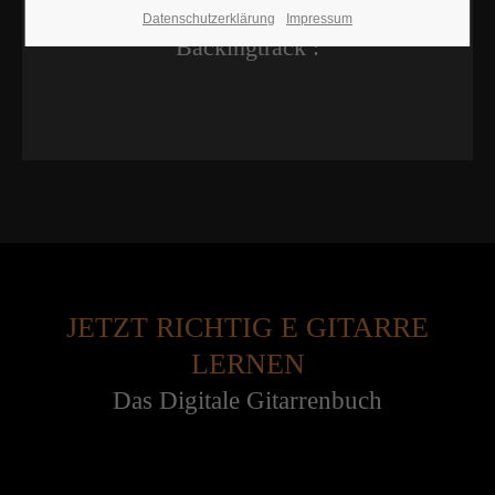
Datenschutzerklärung
Impressum
Backingtrack :
JETZT RICHTIG E GITARRE
LERNEN
Das Digitale Gitarrenbuch