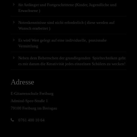
für Anfänger und Fortgeschrittene (Kinder, Jugendliche und
Erwachsene )
Notenkenntnisse sind nicht erforderlich ( diese werden auf
Wunsch erarbeitet )
Es wird Wert gelegt auf eine individuelle, praxisnahe
Vermittlung
Neben dem Beherrschen der grundlegenden Spieltechniken geht
es mir darum die Kreativität jedes einzelnen Schülers zu wecken!
Adresse
E-Gitarrenschule Freiburg
Admiral-Spee-Straße 1
79100 Freiburg im Breisgau
0761 400 10 64