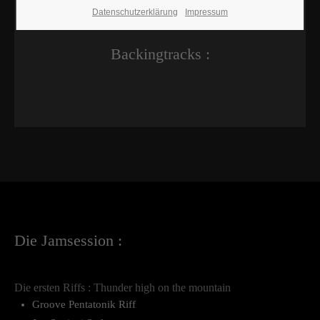
Datenschutzerklärung
Impressum
Backingtracks :
Die Jamsession :
Die ersten Riffs : Thunder high on the mountain
Groove Pentatonik Riff