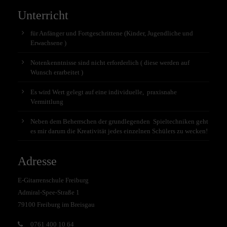
Unterricht
für Anfänger und Fortgeschrittene (Kinder, Jugendliche und
Erwachsene )
Notenkenntnisse sind nicht erforderlich ( diese werden auf
Wunsch erarbeitet )
Es wird Wert gelegt auf eine individuelle, praxisnahe
Vermittlung
Neben dem Beherrschen der grundlegenden Spieltechniken geht
es mir darum die Kreativität jedes einzelnen Schülers zu wecken!
Adresse
E-Gitarrenschule Freiburg
Admiral-Spee-Straße 1
79100 Freiburg im Breisgau
0761 400 10 64