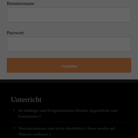
Benutzername
Passwort
Anmelden
Unterricht
für Anfänger und Fortgeschrittene (Kinder, Jugendliche und
Erwachsene )
Notenkenntnisse sind nicht erforderlich ( diese werden auf
Wunsch erarbeitet )