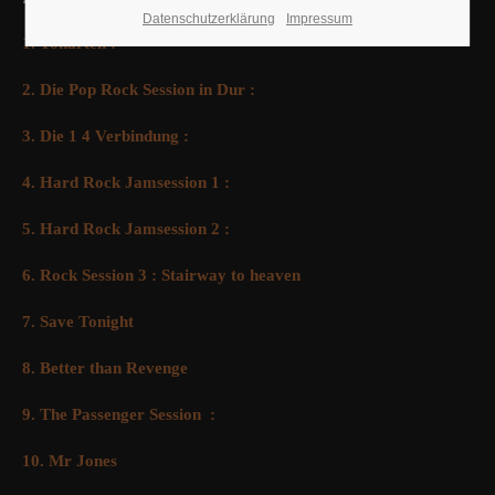
Datenschutzerklärung
Impressum
1. Tonarten :
2. Die Pop Rock Session in Dur :
3. Die 1 4 Verbindung :
4. Hard Rock Jamsession 1 :
5. Hard Rock Jamsession 2 :
6. Rock Session 3 : Stairway to heaven
7. Save Tonight
8. Better than Revenge
9. The Passenger Session :
10. Mr Jones