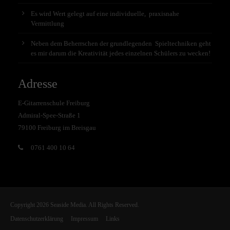
Es wird Wert gelegt auf eine individuelle, praxisnahe
Vermittlung
Neben dem Beherrschen der grundlegenden Spieltechniken geht
es mir darum die Kreativität jedes einzelnen Schülers zu wecken!
Adresse
E-Gitarrenschule Freiburg
Admiral-Spee-Straße 1
79100 Freiburg im Breisgau
0761 400 10 64
Copyright 2026 Seaside Media. All Rights Reserved.
Datenschutzerklärung
Impressum
Links