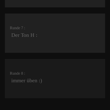
Runde 7 :
Der Ton H :
Runde 8 :
immer üben :)