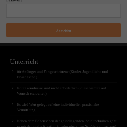
Anmelden
Unterricht
für Anfänger und Fortgeschrittene (Kinder, Jugendliche und
Erwachsene )
Notenkenntnisse sind nicht erforderlich ( diese werden auf
Wunsch erarbeitet )
Es wird Wert gelegt auf eine individuelle, praxisnahe
Vermittlung
Neben dem Beherrschen der grundlegenden Spieltechniken geht
es mir darum die Kreativität jedes einzelnen Schülers zu wecken!