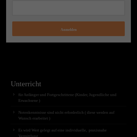
Anmelden
Unterricht
für Anfänger und Fortgeschrittene (Kinder, Jugendliche und
Erwachsene )
Notenkenntnisse sind nicht erforderlich ( diese werden auf
Wunsch erarbeitet )
Es wird Wert gelegt auf eine individuelle, praxisnahe
Vermittlung