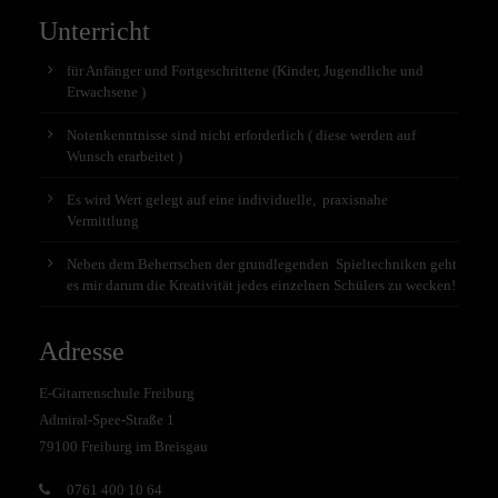
Unterricht
für Anfänger und Fortgeschrittene (Kinder, Jugendliche und
Erwachsene )
Notenkenntnisse sind nicht erforderlich ( diese werden auf
Wunsch erarbeitet )
Es wird Wert gelegt auf eine individuelle, praxisnahe
Vermittlung
Neben dem Beherrschen der grundlegenden Spieltechniken geht
es mir darum die Kreativität jedes einzelnen Schülers zu wecken!
Adresse
E-Gitarrenschule Freiburg
Admiral-Spee-Straße 1
79100 Freiburg im Breisgau
0761 400 10 64