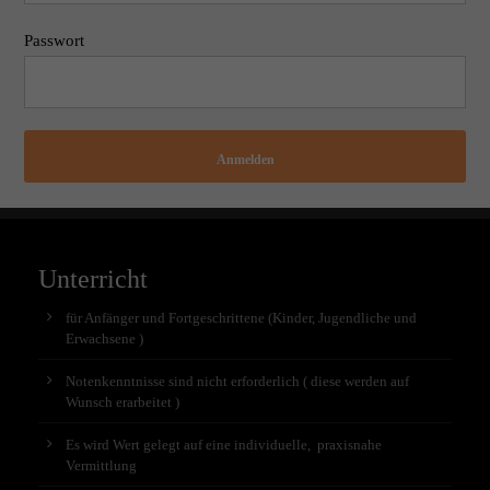
Passwort
Anmelden
Unterricht
für Anfänger und Fortgeschrittene (Kinder, Jugendliche und
Erwachsene )
Notenkenntnisse sind nicht erforderlich ( diese werden auf
Wunsch erarbeitet )
Es wird Wert gelegt auf eine individuelle, praxisnahe
Vermittlung