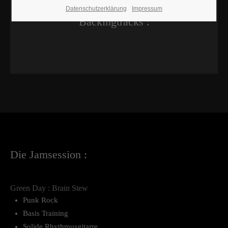
Datenschutzerklärung
Impressum
Backingtracks :
Die Jamsession :
Green Day : Brain Stew
Punk Rock
Basis Training
Solide Rhythmusgitarre