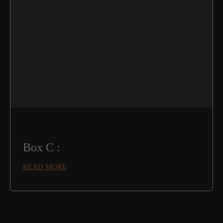
Box C :
READ MORE