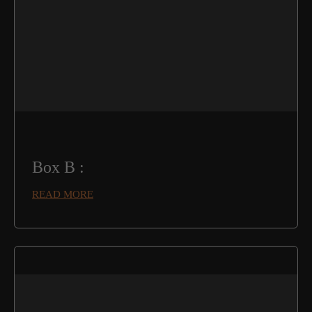
Box B :
READ MORE