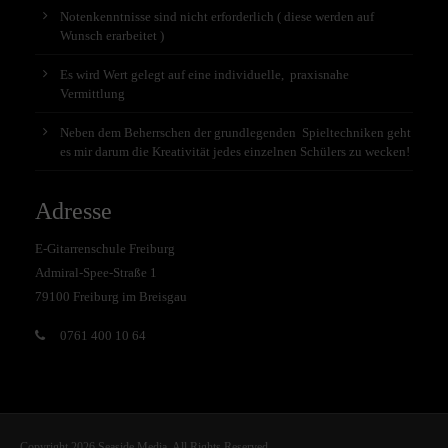
Notenkenntnisse sind nicht erforderlich ( diese werden auf
Wunsch erarbeitet )
Es wird Wert gelegt auf eine individuelle, praxisnahe
Vermittlung
Neben dem Beherrschen der grundlegenden Spieltechniken geht
es mir darum die Kreativität jedes einzelnen Schülers zu wecken!
Adresse
E-Gitarrenschule Freiburg
Admiral-Spee-Straße 1
79100 Freiburg im Breisgau
0761 400 10 64
Copyright 2026 Seaside Media. All Rights Reserved.