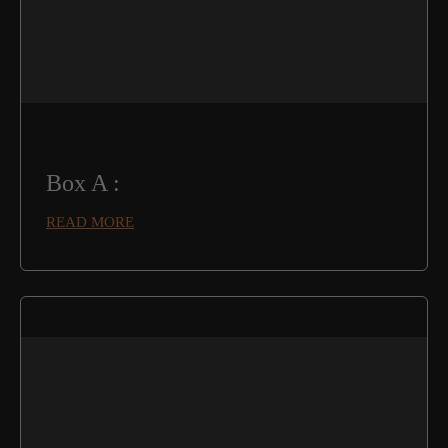
Box A :
READ MORE