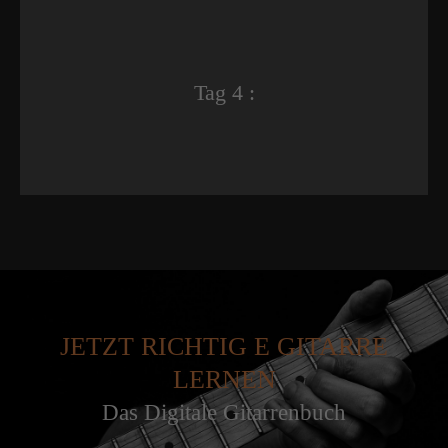
Tag 4 :
JETZT RICHTIG E GITARRE
LERNEN
Das Digitale Gitarrenbuch