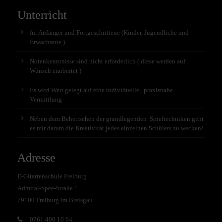
Unterricht
für Anfänger und Fortgeschrittene (Kinder, Jugendliche und
Erwachsene )
Notenkenntnisse sind nicht erforderlich ( diese werden auf
Wunsch erarbeitet )
Es wird Wert gelegt auf eine individuelle, praxisnahe
Vermittlung
Neben dem Beherrschen der grundlegenden Spieltechniken geht
es mir darum die Kreativität jedes einzelnen Schülers zu wecken!
Adresse
E-Gitarrenschule Freiburg
Admiral-Spee-Straße 1
79100 Freiburg im Breisgau
0761 400 10 64