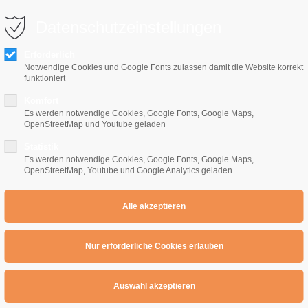
0 10 64
info@e-gitarrenschule-freiburg.de
Datenschutzeinstellungen
Erforderlich
Notwendige Cookies und Google Fonts zulassen damit die Website korrekt
funktioniert
Komfort
Es werden notwendige Cookies, Google Fonts, Google Maps,
OpenStreetMap und Youtube geladen
Home
E-Gitarrenschule
Preise
Übe
Statistik
Es werden notwendige Cookies, Google Fonts, Google Maps,
OpenStreetMap, Youtube und Google Analytics geladen
ionskurs : Amoll 6 Pentatonik Zusammenfassung
s : Amoll 6 Pentatonik 