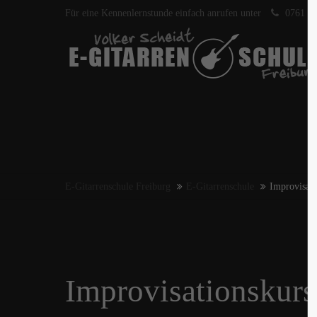
Für eine Kennenlernstunde einfach anrufen unter
0761 40
E-Gitarrenschule Freiburg
E-Gitarrenschule
Improvisat
Improvisationskur