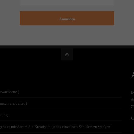
Anmelden
Erwachsene )
E
A
nsch erarbeitet )
7
tlung
t es mir darum die Kreativität jedes einzelnen Schülers zu wecken!