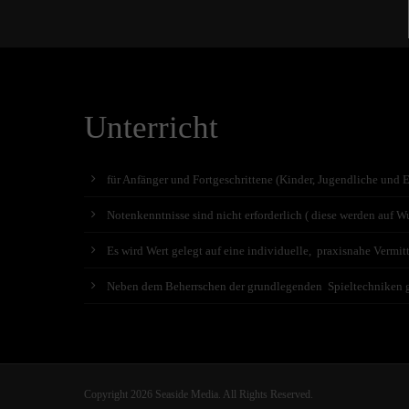
Unterricht
für Anfänger und Fortgeschrittene (Kinder, Jugendliche und 
Notenkenntnisse sind nicht erforderlich ( diese werden auf Wu
Es wird Wert gelegt auf eine individuelle, praxisnahe Vermit
Neben dem Beherrschen der grundlegenden Spieltechniken geh
Copyright 2026 Seaside Media. All Rights Reserved.