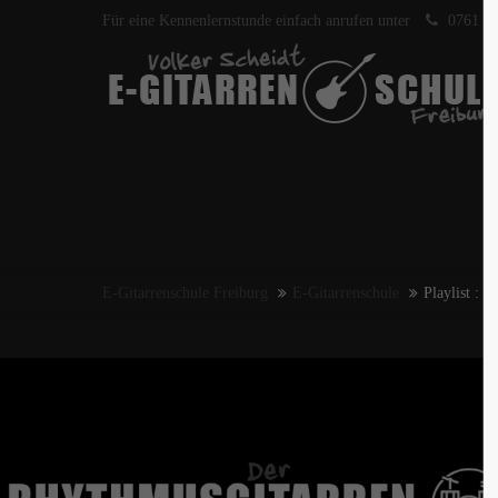
Für eine Kennenlernstunde einfach anrufen unter
0761 40
E-Gitarrenschule Freiburg
E-Gitarrenschule
Playlist : B