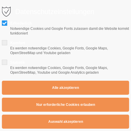
0 10 64
info@e-gitarrenschule-freiburg.de
Datenschutzeinstellungen
Erforderlich
Notwendige Cookies und Google Fonts zulassen damit die Website korrekt
funktioniert
Komfort
Es werden notwendige Cookies, Google Fonts, Google Maps,
OpenStreetMap und Youtube geladen
Home
E-Gitarrenschule
Preise
Übe
Statistik
Es werden notwendige Cookies, Google Fonts, Google Maps,
OpenStreetMap, Youtube und Google Analytics geladen
lues Riffs