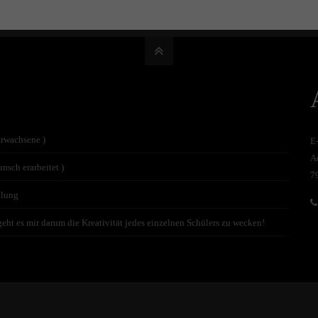
Erwachsene )
E
A
nsch erarbeitet )
7
tlung
t es mir darum die Kreativität jedes einzelnen Schülers zu wecken!