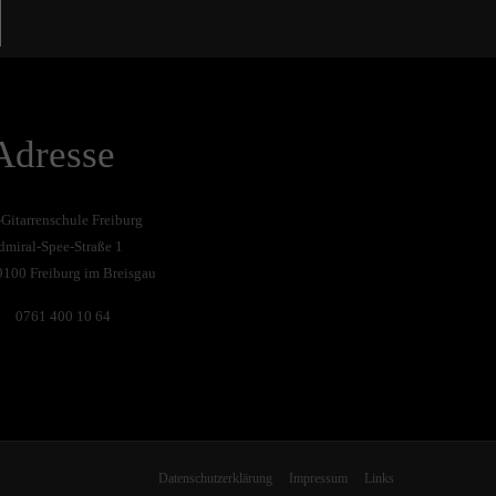
Adresse
-Gitarrenschule Freiburg
dmiral-Spee-Straße 1
9100 Freiburg im Breisgau
0761 400 10 64
Datenschutzerklärung
Impressum
Links