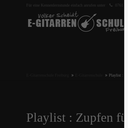
Für eine Kennenlernstunde einfach anrufen unter
0761 40
E-Gitarrenschule Freiburg
E-Gitarrenschule
Playlist : Z
Playlist : Zupfen fü