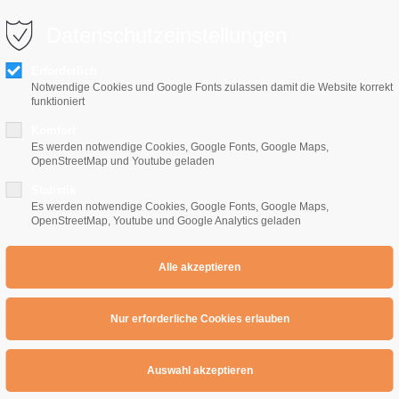
0 10 64
info@e-gitarrenschule-freiburg.de
Datenschutzeinstellungen
Erforderlich
Notwendige Cookies und Google Fonts zulassen damit die Website korrekt
funktioniert
Komfort
Es werden notwendige Cookies, Google Fonts, Google Maps,
OpenStreetMap und Youtube geladen
Home
E-Gitarrenschule
Preise
Übe
Statistik
Es werden notwendige Cookies, Google Fonts, Google Maps,
OpenStreetMap, Youtube und Google Analytics geladen
upfen für Anfänger / Teil 2
r Anfänger / Teil 2