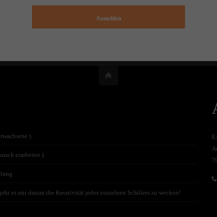
Anmelden
Erwachsene )
E
A
nsch erarbeitet )
7
tlung
t es mir darum die Kreativität jedes einzelnen Schülers zu wecken!