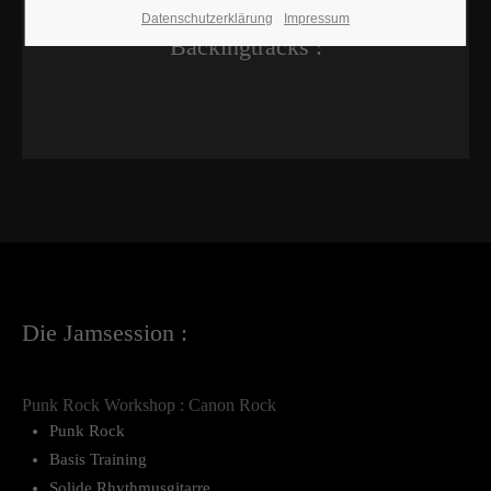
Datenschutzerklärung
Impressum
Backingtracks :
Die Jamsession :
Punk Rock Workshop : Canon Rock
Punk Rock
Basis Training
Solide Rhythmusgitarre