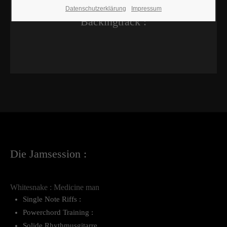
Datenschutzerklärung
Impressum
Backingtrack :
Die Jamsession :
Whitesnake : Medicine man
Single Note Riffs :
Powerchord Training :
Solide Rhythmusgitarre