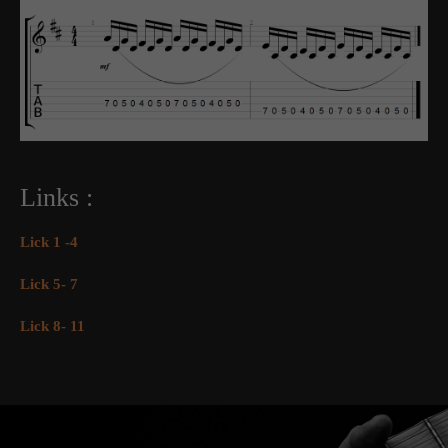
Links :
Lick 1 -4
Lick 5- 7
Lick 8- 11