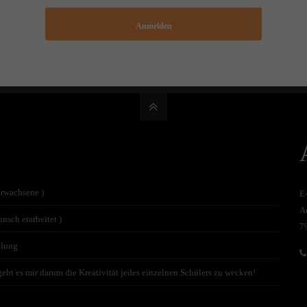
Anmelden
Erwachsene )
E
A
nsch erarbeitet )
7
tlung
t es mir darum die Kreativität jedes einzelnen Schülers zu wecken!