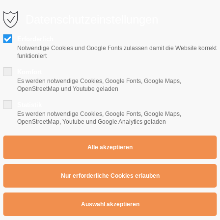
0 10 64
info@e-gitarrenschule-freiburg.de
Datenschutzeinstellungen
Erforderlich
Notwendige Cookies und Google Fonts zulassen damit die Website korrekt
funktioniert
Komfort
Es werden notwendige Cookies, Google Fonts, Google Maps,
OpenStreetMap und Youtube geladen
Home
E-Gitarrenschule
Preise
Übe
Statistik
Es werden notwendige Cookies, Google Fonts, Google Maps,
OpenStreetMap, Youtube und Google Analytics geladen
k : Powerchord Training
rchord Training