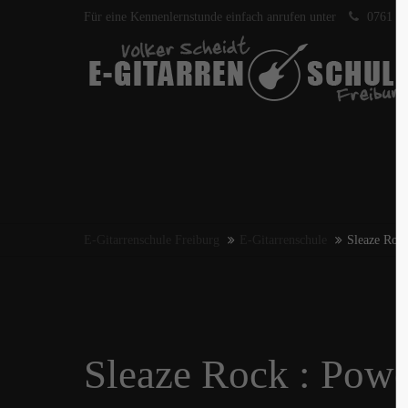
Für eine Kennenlernstunde einfach anrufen unter
0761 40
E-Gitarrenschule Freiburg
E-Gitarrenschule
Sleaze Roc
Sleaze Rock : Powe