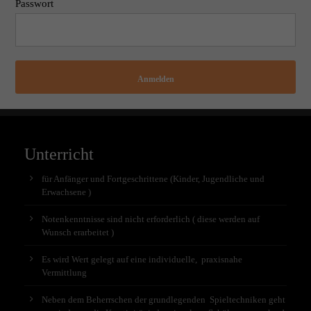
Passwort
Anmelden
Unterricht
für Anfänger und Fortgeschrittene (Kinder, Jugendliche und
Erwachsene )
Notenkenntnisse sind nicht erforderlich ( diese werden auf
Wunsch erarbeitet )
Es wird Wert gelegt auf eine individuelle, praxisnahe
Vermittlung
Neben dem Beherrschen der grundlegenden Spieltechniken geht