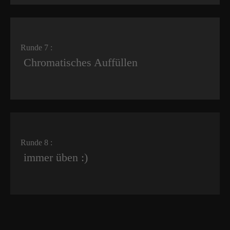
Runde 7 :
Chromatisches Auffüllen
Runde 8 :
immer üben :)