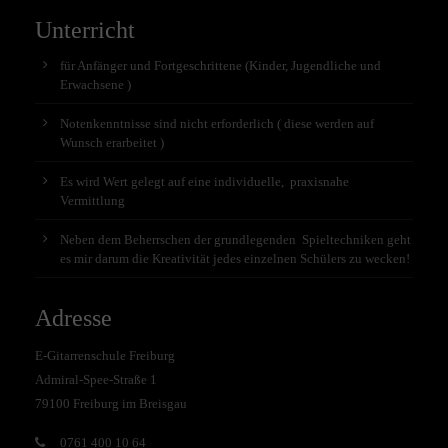
Unterricht
für Anfänger und Fortgeschrittene (Kinder, Jugendliche und
Erwachsene )
Notenkenntnisse sind nicht erforderlich ( diese werden auf
Wunsch erarbeitet )
Es wird Wert gelegt auf eine individuelle, praxisnahe
Vermittlung
Neben dem Beherrschen der grundlegenden Spieltechniken geht
es mir darum die Kreativität jedes einzelnen Schülers zu wecken!
Adresse
E-Gitarrenschule Freiburg
Admiral-Spee-Straße 1
79100 Freiburg im Breisgau
0761 400 10 64