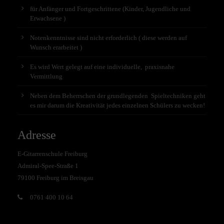
für Anfänger und Fortgeschrittene (Kinder, Jugendliche und
Erwachsene )
Notenkenntnisse sind nicht erforderlich ( diese werden auf
Wunsch erarbeitet )
Es wird Wert gelegt auf eine individuelle, praxisnahe
Vermittlung
Neben dem Beherrschen der grundlegenden Spieltechniken geht
es mir darum die Kreativität jedes einzelnen Schülers zu wecken!
Adresse
E-Gitarrenschule Freiburg
Admiral-Spee-Straße 1
79100 Freiburg im Breisgau
0761 400 10 64