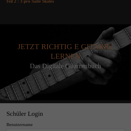
Teil 2 : 3 pro Saite Skales
JETZT RICHTIG E GITARRE
LERNEN
Das Digitale Gitarrenbuch
Schüler Login
Benutzername