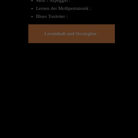
Moll 7 Arpeggio :
Lernen der Molltpentatonik :
Blues Tonleiter :
Lerninhalt und Strategien :