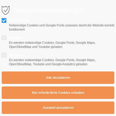
0 10 64
info@e-gitarrenschule-freiburg.de
Datenschutzeinstellungen
Erforderlich
Notwendige Cookies und Google Fonts zulassen damit die Website korrekt
funktioniert
Komfort
Es werden notwendige Cookies, Google Fonts, Google Maps,
OpenStreetMap und Youtube geladen
Home
E-Gitarrenschule
Preise
Übe
Statistik
Es werden notwendige Cookies, Google Fonts, Google Maps,
OpenStreetMap, Youtube und Google Analytics geladen
: Moll Arpeggio / Moll7 / Mollpentatonik / Blues
d / Arpeggio / Skala